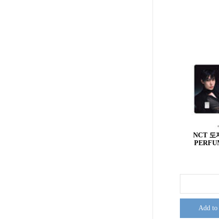
NCT 도재
PERF
Add to