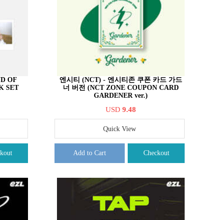
D OF
엔시티 (NCT) - 엔시티존 쿠폰 카드 가드
K SET
너 버전 (NCT ZONE COUPON CARD
GARDENER ver.)
USD
9.48
Quick View
kout
Add to Cart
Checkout