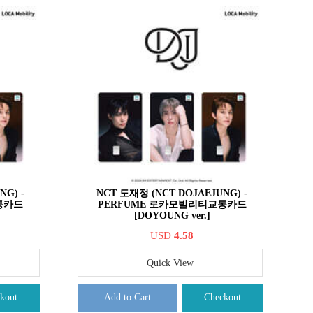
NG) -
NCT 도재정 (NCT DOJAEJUNG) -
통카드
PERFUME 로카모빌리티교통카드
[DOYOUNG ver.]
USD
4.58
Quick View
kout
Add to Cart
Checkout