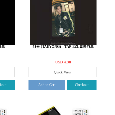
통카드
태용 (TAEYONG) - TAP EZL교통카드
USD
4.38
Quick View
kout
Add to Cart
Checkout