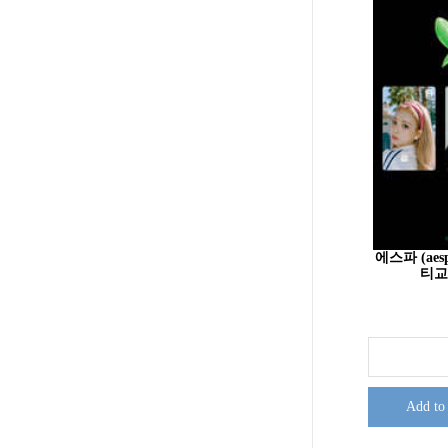
에스파 (aes
티교통
Add to