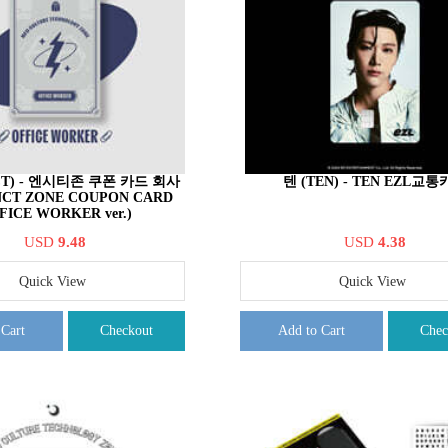
T) - 엔시티존 쿠폰 카드 회사
텐 (TEN) - TEN EZL교
NCT ZONE COUPON CARD
FICE WORKER ver.)
USD
9.48
USD
4.38
Quick View
Quick View
 Cart
Checkout
Add to Cart
Chec