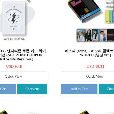
T) - 엔시티존 쿠폰 카드 화이
에스파 (aespa) - 메모리 콜렉트
전 (NCT ZONE COUPON
WORLD [닝닝 ver.]
RD White Royal ver.)
USD
9.48
USD
18.31
Quick View
Quick View
 Cart
Checkout
Add to Cart
Chec