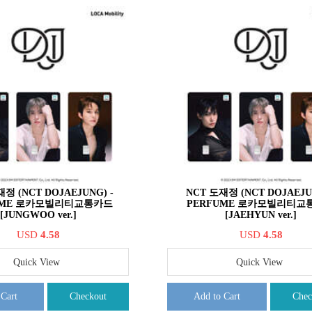
정 (NCT DOJAEJUNG) -
NCT 도재정 (NCT DOJAEJU
UME 로카모빌리티교통카드
PERFUME 로카모빌리티교
[JUNGWOO ver.]
[JAEHYUN ver.]
USD
4.58
USD
4.58
Quick View
Quick View
 Cart
Checkout
Add to Cart
Chec