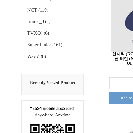
NCT (119)
fromis_9 (1)
TVXQ! (6)
Super Junior (161)
엔시티 (NC
WayV (8)
원 버전 (
OF
Recently Viewed Product
Add to