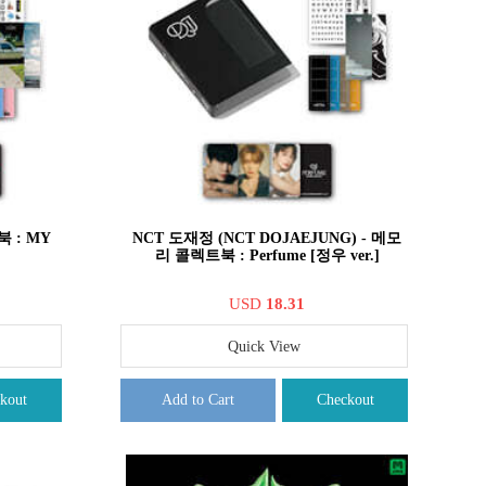
북 : MY
NCT 도재정 (NCT DOJAEJUNG) - 메모
리 콜렉트북 : Perfume [정우 ver.]
USD
18.31
Quick View
kout
Add to Cart
Checkout