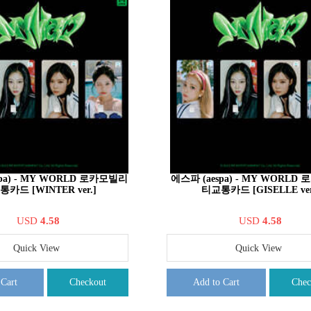
pa) - MY WORLD 로카모빌리
에스파 (aespa) - MY WORL
카드 [WINTER ver.]
티교통카드 [GISELLE ver
USD
4.58
USD
4.58
Quick View
Quick View
 Cart
Checkout
Add to Cart
Chec