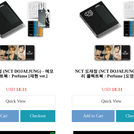
 (NCT DOJAEJUNG) - 메모
NCT 도재정 (NCT DOJAEJUNG
 : Perfume [재현 ver.]
리 콜렉트북 : Perfume [도영 v
USD
18.31
USD
18.31
Quick View
Quick View
 Cart
Checkout
Add to Cart
Chec