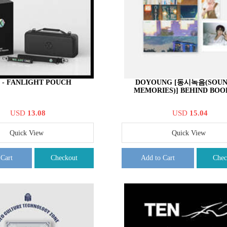
 - FANLIGHT POUCH
DOYOUNG [동시녹음(SOUN
MEMORIES)] BEHIND BOO
USD
13.08
USD
15.04
Quick View
Quick View
 Cart
Checkout
Add to Cart
Chec