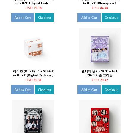
to RIIZE [Digital Code +
to RIIZE [Blu-ray ver.]
Blu-ray ver. SET]
USD
79.76
USD
44.46
Add to Cart
Checkout
Add to Cart
Checkout
라이즈 (RIIZE) - 1st STAGE
엔시티 위시 (NCT WISH)
to RIIZE [Digital Code ver.]
2025 시즌 그리팅
USD
35.31
USD
29.42
Add to Cart
Checkout
Add to Cart
Checkout