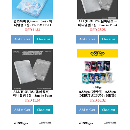
퀸즈아이 (Queenz Eye) - 미
ALL(H)OURS (올아워즈) -
니앨범 1집 : PRISM EP.01
미니앨범 3집 : Smoke Point
[2종 SET]
USD
11.64
USD
23.28
Add to Cart
Checkout
Add to Cart
Checkout
ALL(H)OURS (올아워즈) -
n.SSign (엔싸인) - n.SSign
미니앨범 3집 : Smoke Point
DEBUT ALBUM : BIRTH
[2종 중 1종 랜덤 발송]
OF COSMO [Nemo Album
USD
11.64
USD
65.32
Full ver.][9종 SET] [한정반]
Add to Cart
Checkout
Add to Cart
Checkout