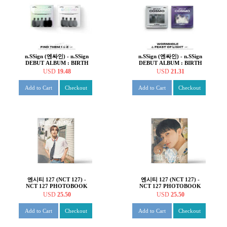
n.SSign (엔싸인) - n.SSign
n.SSign (엔싸인) - n.SSign
DEBUT ALBUM : BIRTH
DEBUT ALBUM : BIRTH
OF COSMO [FIND THEM
OF COSMO [2종 SET]
USD
19.48
USD
21.31
ver.][2종 SET]
Add to Cart
Checkout
Add to Cart
Checkout
엔시티 127 (NCT 127) -
엔시티 127 (NCT 127) -
NCT 127 PHOTOBOOK
NCT 127 PHOTOBOOK
[BLUE TO ORANGE :
[BLUE TO ORANGE :
USD
25.50
USD
25.50
House of Love][HAECHAN]
House of Love][MARK]
Add to Cart
Checkout
Add to Cart
Checkout