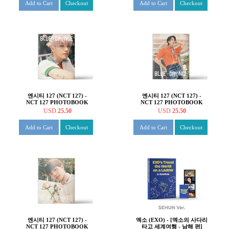
Add to Cart
Checkout
Add to Cart
Checkout
엔시티 127 (NCT 127) -
엔시티 127 (NCT 127) -
NCT 127 PHOTOBOOK
NCT 127 PHOTOBOOK
[BLUE TO ORANGE :
[BLUE TO ORANGE :
USD
25.50
USD
25.50
House of Love][TAEYONG]
House of Love][JOHNNY]
Add to Cart
Checkout
Add to Cart
Checkout
엔시티 127 (NCT 127) -
엑소 (EXO) - [엑소의 사다리
NCT 127 PHOTOBOOK
타고 세계여행 - 남해 편]