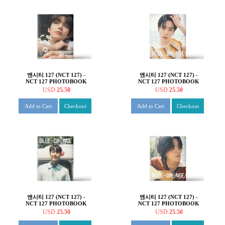
엔시티 127 (NCT 127) -
엔시티 127 (NCT 127) -
NCT 127 PHOTOBOOK
NCT 127 PHOTOBOOK
[BLUE TO ORANGE :
[BLUE TO ORANGE :
USD
25.50
USD
25.50
House of Love]
House of Love][JAEHYUN]
[JUNGWOO]
Add to Cart
Checkout
Add to Cart
Checkout
엔시티 127 (NCT 127) -
엔시티 127 (NCT 127) -
NCT 127 PHOTOBOOK
NCT 127 PHOTOBOOK
[BLUE TO ORANGE :
[BLUE TO ORANGE :
USD
25.50
USD
25.50
House of Love]
House of Love][YUTA]
[DOYOUNG]