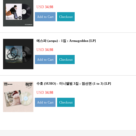
USD
34.98
Add to Cart
Checkout
에스파 (aespa) - 1집 : Armageddon [LP]
USD
34.98
Add to Cart
Checkout
수호 (SUHO) - 미니앨범 3집 : 점선면 (1 to 3) [LP]
USD
34.98
Add to Cart
Checkout