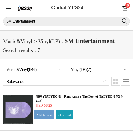
0
Global YES24
SM Entertainment
Music&Vinyl > Vinyl(LP) :
Search results : 7
태연 (TAEYEON) - Panorama : The Best of TAEYEON [컬러
2LP]
USD
58.25
Add to Cart
Checkout