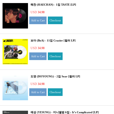
해찬 (HAECHAN) - 1집 TASTE [LP]
USD
34.98
Add to Cart
Checkout
보아 (BoA) - 11집 Crazier [컬러 LP]
USD
34.98
Add to Cart
Checkout
도영 (DOYOUNG) - 2집 Soar [컬러 LP]
USD
34.98
Add to Cart
Checkout
예성 (YESUNG) - 미니앨범 6집 : It’s Complicated [LP]