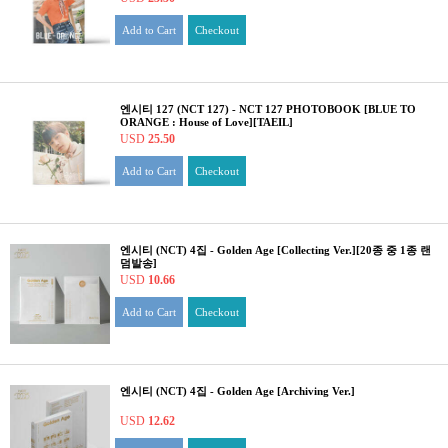
Add to Cart
Checkout
엔시티 127 (NCT 127) - NCT 127 PHOTOBOOK [BLUE TO
ORANGE : House of Love][TAEIL]
USD
25.50
Add to Cart
Checkout
엔시티 (NCT) 4집 - Golden Age [Collecting Ver.][20종 중 1종 랜
덤발송]
USD
10.66
Add to Cart
Checkout
엔시티 (NCT) 4집 - Golden Age [Archiving Ver.]
USD
12.62