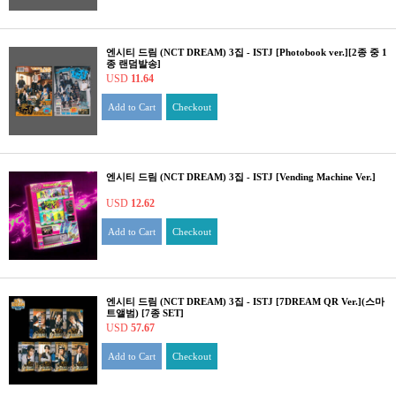
엔시티 드림 (NCT DREAM) 3집 - ISTJ [Photobook ver.][2종 중 1
종 랜덤발송]
USD
11.64
Add to Cart
Checkout
엔시티 드림 (NCT DREAM) 3집 - ISTJ [Vending Machine Ver.]
USD
12.62
Add to Cart
Checkout
엔시티 드림 (NCT DREAM) 3집 - ISTJ [7DREAM QR Ver.](스마
트앨범) [7종 SET]
USD
57.67
Add to Cart
Checkout