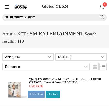
0
Global YES24
SM ENTERTAINMENT
Artist > NCT :
Search
results : 119
엔시티 127 (NCT 127) - NCT 127 PHOTOBOOK [BLUE TO
ORANGE : House of Love][HAECHAN]
USD
25.50
Add to Cart
Checkout