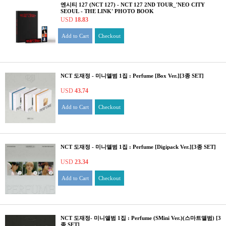
엔시티 127 (NCT 127) - NCT 127 2ND TOUR_'NEO CITY
SEOUL - THE LINK' PHOTO BOOK
USD
18.83
Add to Cart
Checkout
NCT 도재정 - 미니앨범 1집 : Perfume [Box Ver.][3종 SET]
USD
43.74
Add to Cart
Checkout
NCT 도재정 - 미니앨범 1집 : Perfume [Digipack Ver.][3종 SET]
USD
23.34
Add to Cart
Checkout
NCT 도재정- 미니앨범 1집 : Perfume (SMini Ver.)(스마트앨범) [3
종 SET]