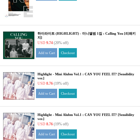
하이라이트 (HIGHLIGHT) - 미니앨범 1집 : Calling You [리패키
지]
USD
9.74
(20% off)
Add to Cart
Checkout
Highlight - Mini Alubm Vol.1 : CAN YOU FEEL IT? [Sensibility
ver.]
USD
8.76
(19% off)
Add to Cart
Checkout
Highlight - Mini Alubm Vol.1 : CAN YOU FEEL IT? [Sensibility
ver.]
USD
8.76
(19% off)
Add to Cart
Checkout