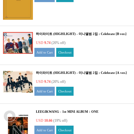
하이라이트 (HIGHLIGHT) - 미니앨범 2집 : Celebrate [B ver.]
USD
9.74
(20% off)
Add to Cart
Checkout
하이라이트 (HIGHLIGHT) - 미니앨범 2집 : Celebrate [A ver.]
USD
9.74
(20% off)
Add to Cart
Checkout
LEEGIKWANG - 1st MINI ALBUM：ONE
USD
10.66
(19% off)
Add to Cart
Checkout