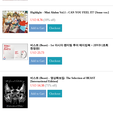
Highlight - Mini Alubm Vol.1 : CAN YOU FEEL IT? [Sense ver.]
USD
8.76
(19% off)
Add to Cart
Checkout
비스트 (Beast) - 1st 아시아 팬미팅 투어 메이킹북 + 2DVD [초회
한정판]
USD
23.73
Add to Cart
Checkout
비스트 (Beast) - 영상화보집: The Selection of BEAST
[International Edition]
USD
14.38
(71% off)
Add to Cart
Checkout