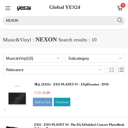
0
Global YES24
NEXON
Music&Vinyl :
Search results : 10
엑소 (EXO) - EXO PLANET #5 - EXplOration - DVD
USD
25.89
Add to Cart
Checkout
EXO - EXO PLANET #4 -The EℓyXiOn[dot]-Concert PhotoBook