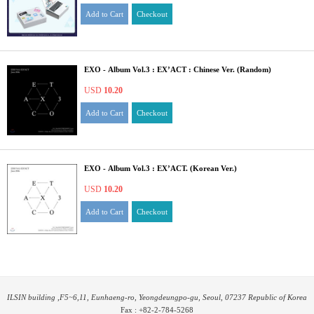
Add to Cart
Checkout
EXO - Album Vol.3 : EX’ACT : Chinese Ver. (Random)
USD
10.20
Add to Cart
Checkout
EXO - Album Vol.3 : EX’ACT. (Korean Ver.)
USD
10.20
Add to Cart
Checkout
ILSIN building ,F5~6,11, Eunhaeng-ro, Yeongdeungpo-gu, Seoul, 07237 Republic of Korea
Fax : +82-2-784-5268