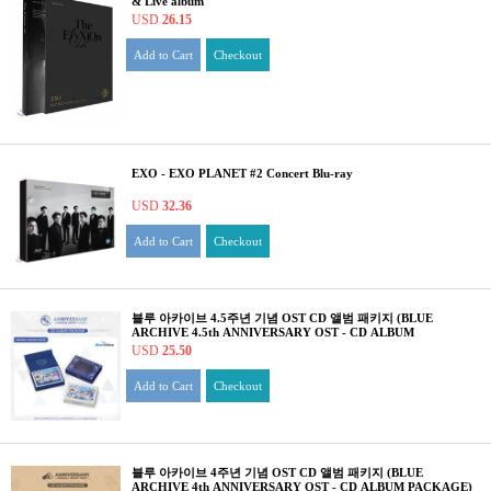
& Live album
USD
26.15
Add to Cart
Checkout
EXO - EXO PLANET #2 Concert Blu-ray
USD
32.36
Add to Cart
Checkout
블루 아카이브 4.5주년 기념 OST CD 앨범 패키지 (BLUE
ARCHIVE 4.5th ANNIVERSARY OST - CD ALBUM
PACKAGE)
USD
25.50
Add to Cart
Checkout
블루 아카이브 4주년 기념 OST CD 앨범 패키지 (BLUE
ARCHIVE 4th ANNIVERSARY OST - CD ALBUM PACKAGE)